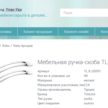
род:
Улан-Уде
ебели скрыта в деталях....
оставка
Каталог продукции
Каталоги онлайн
Конт
/
Хиты
/
Хиты продаж
Мебельная ручка-скоба TL
Артикул
TL 8.10093
Кол-во в упаковке, шт
40
Материал
металл
Межцентровое расстояние, мм
224
Страна производитель
Турция
Бренд
TimLine
Тип ручки
скоба
Цвет покрытия
золото